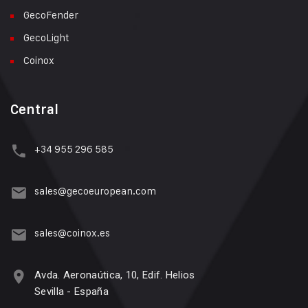
GecoFender
GecoLight
Coinox
Central
+34 955 296 585
sales@gecoeuropean.com
sales@coinox.es
Avda. Aeronaútica, 10, Edif. Helios
Sevilla - España